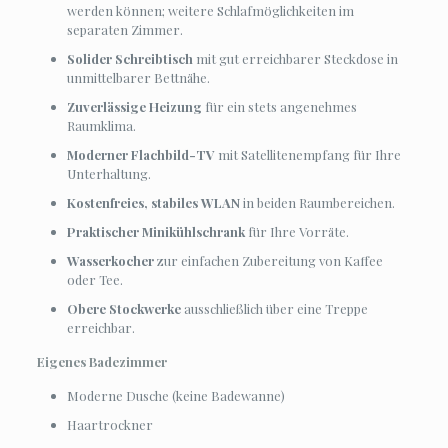
Besonderheit:
Dieses Zimmer besteht aus
zwei räumlich
getrennten Zimmern
, was Ihnen ein Höchstmaß an Flexibilität
und Privatsphäre während Ihres Aufenthalts ermöglicht.
Hinweis:
Durch die Lage zur Straßenseite kann es
insbesondere in den frühen Morgenstunden zu verstärkten
Umgebungsgeräuschen kommen. Wenn Sie einen besonders
ruhigen Schlaf bevorzugen, empfehlen wir Ihnen die Wahl
eines unserer Zimmer zur Gartenseite.
Ausstattung & Komfort
Das Familienzimmer überzeugt durch seine weitläufige
Aufteilung und eine gepflegte Ausstattung, die ideal für Reisen
mit mehreren Personen geeignet ist.
Betten:
Zwei klassische, bequeme Einzelbetten im
Hauptraum, die auf Wunsch fest miteinander verbunden
werden können; weitere Schlafmöglichkeiten im
separaten Zimmer.
Solider Schreibtisch
mit gut erreichbarer Steckdose in
unmittelbarer Bettnähe.