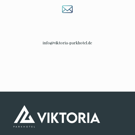
Kostenfreie Parkplätze
stehen Ihnen direkt an der Unterkunft
in ausreichender Anzahl zur Verfügung; eine Reservierung ist
nicht erforderlich. Dies ermöglicht Ihnen eine unkomplizierte
und bequeme An- und Abreise mit der gesamten Familie.
+49 (0) 3304 /202 41 85