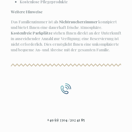
Zuverlässige Heizung
für ein stets angenehmes
Raumklima.
Moderner Flachbild-TV
mit Satellitenempfang für Ihre
Unterhaltung.
Kostenfreies, stabiles WLAN
in beiden Raumbereichen.
Praktischer Minikühlschrank
für Ihre Vorräte.
Wasserkocher
zur einfachen Zubereitung von Kaffee
oder Tee.
Obere Stockwerke
ausschließlich über eine Treppe
erreichbar.
Eigenes Badezimmer
Moderne Dusche (keine Badewanne)
Haartrockner
Kostenlose Pflegeprodukte
Weitere Hinweise
Das Familienzimmer ist als
Nichtraucherzimmer
konzipiert
und bietet Ihnen eine dauerhaft frische Atmosphäre.