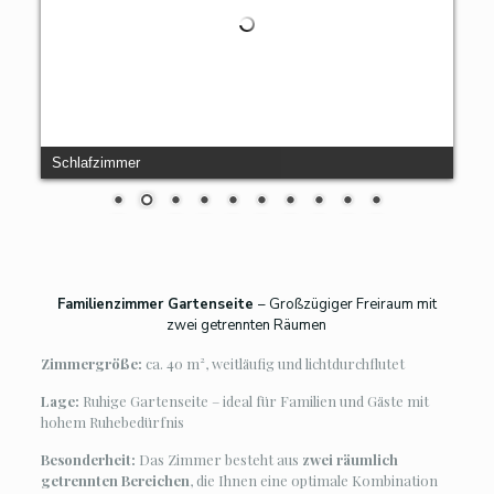
Schlafzimmer
Familienzimmer Gartenseite
– Großzügiger Freiraum mit
zwei getrennten Räumen
Zimmergröße:
ca. 40 m², weitläufig und lichtdurchflutet
Lage:
Ruhige Gartenseite – ideal für Familien und Gäste mit
hohem Ruhebedürfnis
Besonderheit:
Das Zimmer besteht aus
zwei räumlich
getrennten Bereichen
, die Ihnen eine optimale Kombination