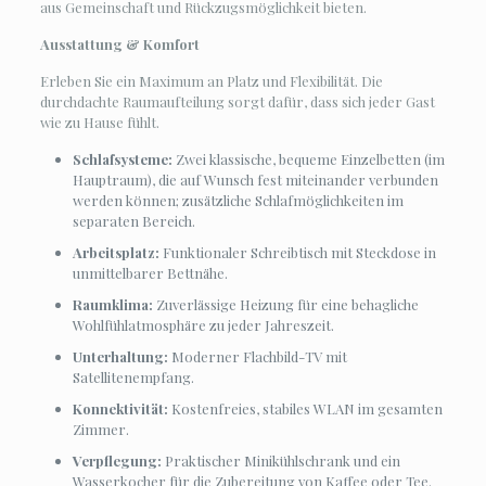
aus Gemeinschaft und Rückzugsmöglichkeit bieten.
Ausstattung & Komfort
Erleben Sie ein Maximum an Platz und Flexibilität. Die
durchdachte Raumaufteilung sorgt dafür, dass sich jeder Gast
wie zu Hause fühlt.
Schlafsysteme:
Zwei klassische, bequeme Einzelbetten (im
Hauptraum), die auf Wunsch fest miteinander verbunden
werden können; zusätzliche Schlafmöglichkeiten im
separaten Bereich.
Arbeitsplatz:
Funktionaler Schreibtisch mit Steckdose in
unmittelbarer Bettnähe.
Raumklima:
Zuverlässige Heizung für eine behagliche
Wohlfühlatmosphäre zu jeder Jahreszeit.
Unterhaltung:
Moderner Flachbild-TV mit
Satellitenempfang.
Konnektivität:
Kostenfreies, stabiles WLAN im gesamten
Zimmer.
Verpflegung:
Praktischer Minikühlschrank und ein
Wasserkocher für die Zubereitung von Kaffee oder Tee.